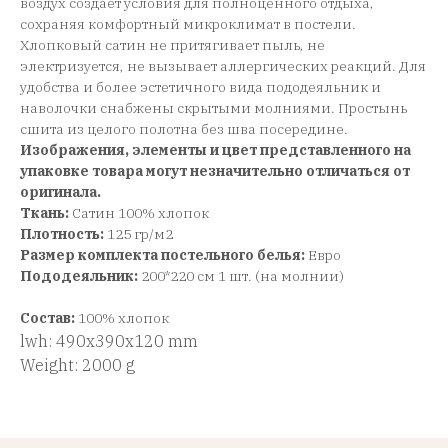
воздух создает условия для полноценного отдыха,
сохраняя комфортный микроклимат в постели.
Хлопковый сатин не притягивает пыль, не
электризуется, не вызывает аллергических реакций. Для
удобства и более эстетичного вида пододеяльник и
наволочки снабжены скрытыми молниями. Простынь
сшита из целого полотна без шва посередине.
Изображения, элементы и цвет представленного на
упаковке товара могут незначительно отличаться от
оригинала.
Ткань:
Сатин 100% хлопок
Плотность:
125 гр/м2
Размер комплекта постельного белья:
Евро
Пододеяльник:
200*220 см 1 шт. (на молнии)
Состав:
100% хлопок
lwh: 490x390x120 mm
Weight: 2000 g