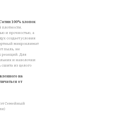
Сатин 100% хлопок
 плотности.
ью и прочностью, а
дух создает условия
фортный микроклимат
ет пыль, не
х реакций. Для
еяльник и наволочки
сшита из целого
вленного на
личаться от
уэт Семейный
ии)