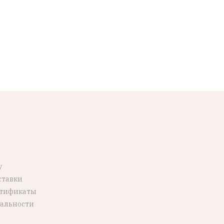
у
ставки
ртификаты
альности