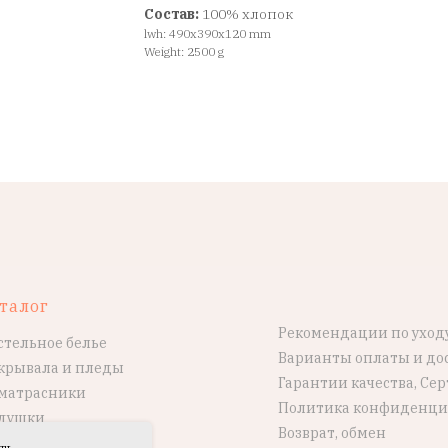
Состав:
100% хлопок
lwh: 490x390x120 mm
Weight: 2500 g
талог
Рекомендации по уход
стельное белье
Варианты оплаты и до
крывала и пледы
Гарантии качества, Се
матрасники
Политика конфиденци
душки
Возврат, обмен