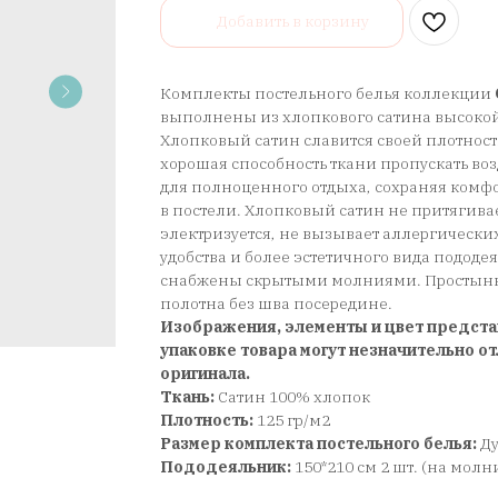
Добавить в корзину
Комплекты постельного белья коллекции
выполнены из хлопкового сатина высокой
Хлопковый сатин славится своей плотност
хорошая способность ткани пропускать воз
для полноценного отдыха, сохраняя ком
в постели. Хлопковый сатин не притягива
электризуется, не вызывает аллергически
удобства и более эстетичного вида подод
снабжены скрытыми молниями. Простынь 
полотна без шва посередине.
Изображения, элементы и цвет предста
упаковке товара могут незначительно от
оригинала.
Ткань:
Сатин 100% хлопок
Плотность:
125 гр/м2
Размер комплекта постельного белья:
Д
Пододеяльник:
150*210 см 2 шт. (на молн