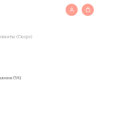
икаты (Скоро)
хлопок C592