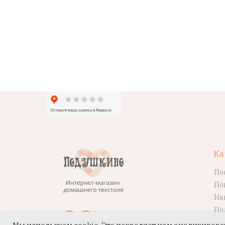
Ка
По
По
На
По