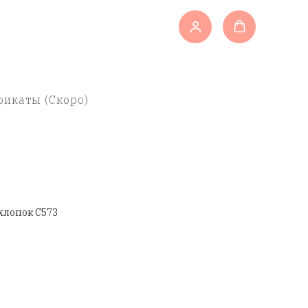
икаты (Скоро)
хлопок C573