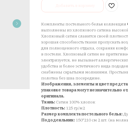
Добавить в корзину
Комплекты постельного белья коллекции
выполнены из хлопкового сатина высокой
Хлопковый сатин славится своей плотност
хорошая способность ткани пропускать воз
для полноценного отдыха, сохраняя ком
в постели. Хлопковый сатин не притягива
электризуется, не вызывает аллергически
удобства и более эстетичного вида подод
снабжены скрытыми молниями. Простынь 
полотна без шва посередине.
Изображения, элементы и цвет предста
упаковке товара могут незначительно от
оригинала.
Ткань:
Сатин 100% хлопок
Плотность:
125 гр/м2
Размер комплекта постельного белья:
Д
Пододеяльник:
150*210 см 2 шт. (на молн