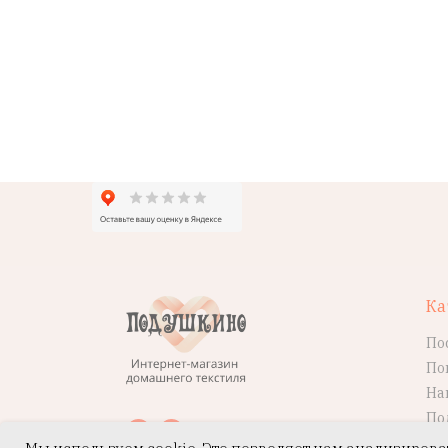
Ка
По
По
На
По