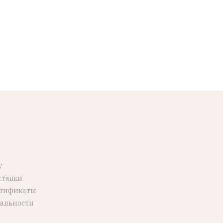
у
ставки
ртификаты
альности