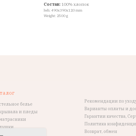
Состав:
100% хлопок
lwh: 490x390x120 mm
Weight: 2500 g
талог
Рекомендации по уход
стельное белье
Варианты оплаты и до
крывала и пледы
Гарантии качества, Се
матрасники
Политика конфиденци
душки
Возврат, обмен