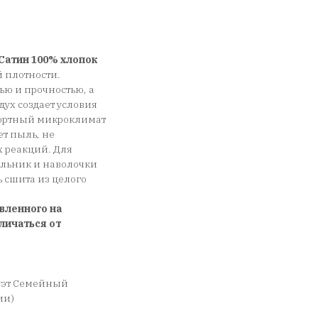
Сатин 100% хлопок
 плотности.
ью и прочностью, а
дух создает условия
фортный микроклимат
ет пыль, не
х реакций. Для
еяльник и наволочки
сшита из целого
вленного на
личаться от
уэт Семейный
ии)