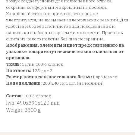
воздух создает условия для полноценного отдыха,
сохраняя комфортный микроклимат в постели.
Хлопковый сатин не притягивает пыль, не
электризуется, не вызывает аллергических реакций. Для
удобства и более эстетичного вида пододеяльник и
наволочки снабжены скрытыми молниями. Простынь
сшита из целого полотна без шва посередине.
Изображения, элементы и цвет представленного на
упаковке товара могут незначительно отличаться от
оригинала.
Ткань:
Сатин 100% хлопок
Плотность:
125 гр/м2
Размер комплекта постельного белья:
Евро Макси
Пододеяльник:
200*240 см 1 шт. (на молнии)
Состав:
100% хлопок
lwh: 490x390x120 mm
Weight: 2500 g