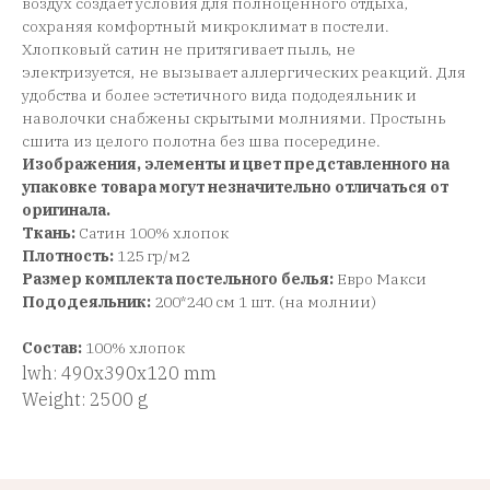
воздух создает условия для полноценного отдыха,
сохраняя комфортный микроклимат в постели.
Хлопковый сатин не притягивает пыль, не
электризуется, не вызывает аллергических реакций. Для
удобства и более эстетичного вида пододеяльник и
наволочки снабжены скрытыми молниями. Простынь
сшита из целого полотна без шва посередине.
Изображения, элементы и цвет представленного на
упаковке товара могут незначительно отличаться от
оригинала.
Ткань:
Сатин 100% хлопок
Плотность:
125 гр/м2
Размер комплекта постельного белья:
Евро Макси
Пододеяльник:
200*240 см 1 шт. (на молнии)
Состав:
100% хлопок
lwh: 490x390x120 mm
Weight: 2500 g