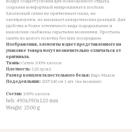
воздух создает условия для полноценного отдыха,
сохраняя комфортный микроклимат в постели.
Хлопковый сатин не притягивает пыль, не
электризуется, не вызывает аллергических реакций. Для
удобства и более эстетичного вида пододеяльник и
наволочки снабжены скрытыми молниями. Простынь
сшита из целого полотна без шва посередине.
Изображения, элементы и цвет представленного на
упаковке товара могут незначительно отличаться от
оригинала.
Ткань:
Сатин 100% хлопок
Плотность:
125 гр/м2
Размер комплекта постельного белья:
Евро Макси
Пододеяльник:
200*240 см 1 шт. (на молнии)
Состав:
100% хлопок
lwh: 490x390x120 mm
Weight: 2500 g