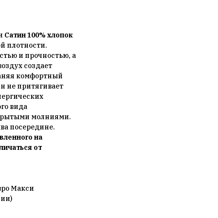
ии
Сатин 100% хлопок
й плотности.
стью и прочностью, а
воздух создает
раняя комфортный
н не притягивает
ллергических
ого вида
крытыми молниями.
шва посередине.
вленного на
личаться от
вро Макси
нии)