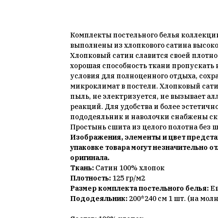
Добавить в корзину
Комплекты постельного белья коллекц
выполнены из хлопкового сатина высоко
Хлопковый сатин славится своей плотно
хорошая способность ткани пропускать 
условия для полноценного отдыха, сох
микроклимат в постели. Хлопковый сати
пыль, не электризуется, не вызывает а
реакций. Для удобства и более эстетичн
пододеяльник и наволочки снабжены с
Простынь сшита из целого полотна без 
Изображения, элементы и цвет предста
упаковке товара могут незначительно от
оригинала.
Ткань:
Сатин 100% хлопок
Плотность:
125 гр/м2
Размер комплекта постельного белья:
Е
Пододеяльник:
200*240 см 1 шт. (на мол