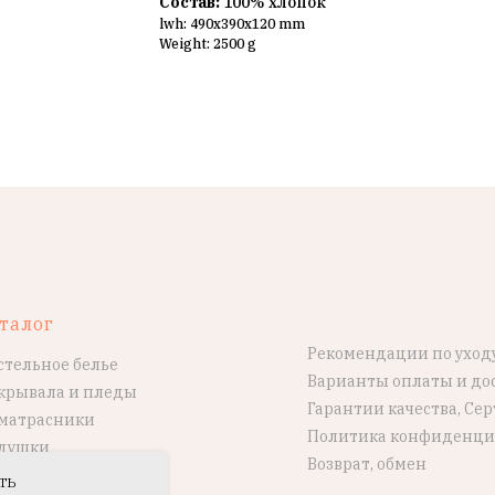
Состав:
100% хлопок
lwh: 490x390x120 mm
Weight: 2500 g
талог
Рекомендации по уход
стельное белье
Варианты оплаты и до
крывала и пледы
Гарантии качества, Се
матрасники
Политика конфиденци
душки
Возврат, обмен
ть