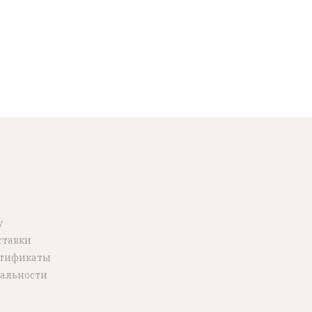
у
ставки
ртификаты
альности