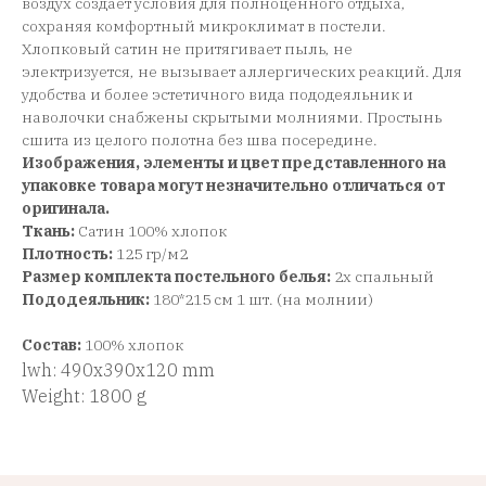
воздух создает условия для полноценного отдыха,
сохраняя комфортный микроклимат в постели.
Хлопковый сатин не притягивает пыль, не
электризуется, не вызывает аллергических реакций. Для
удобства и более эстетичного вида пододеяльник и
наволочки снабжены скрытыми молниями. Простынь
сшита из целого полотна без шва посередине.
Изображения, элементы и цвет представленного на
упаковке товара могут незначительно отличаться от
оригинала.
Ткань:
Сатин 100% хлопок
Плотность:
125 гр/м2
Размер комплекта постельного белья:
2х спальный
Пододеяльник:
180*215 см 1 шт. (на молнии)
Состав:
100% хлопок
lwh: 490x390x120 mm
Weight: 1800 g