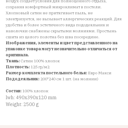
воздух создает условия для полноценного отдыха,
сохраняя комфортный микроклимат в постели.
Хлопковый сатин не притягивает пыль, не
электризуется, не вызывает аллергических реакций. Для
удобства и более эстетичного вида пододеяльник и
наволочки снабжены скрытыми молниями. Простынь
сшита из целого полотна без шва посередине.
Изображения, элементы и цвет представленного на
упаковке товара могут незначительно отличаться от
оригинала.
Ткань:
Сатин 100% хлопок
Плотность:
125 гр/м2
Размер комплекта постельного белья:
Евро Макси
Пододеяльник:
200*240 см 1 шт. (на молнии)
Состав:
100% хлопок
lwh: 490x390x120 mm
Weight: 2500 g