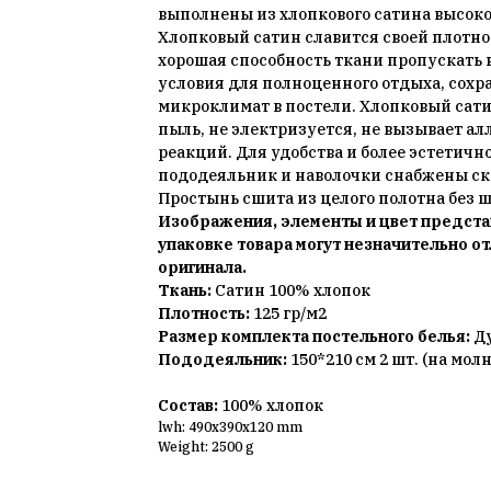
выполнены из хлопкового сатина высоко
Хлопковый сатин славится своей плотно
хорошая способность ткани пропускать 
условия для полноценного отдыха, сох
микроклимат в постели. Хлопковый сати
пыль, не электризуется, не вызывает а
реакций. Для удобства и более эстетичн
пододеяльник и наволочки снабжены с
Простынь сшита из целого полотна без 
Изображения, элементы и цвет предста
упаковке товара могут незначительно от
оригинала.
Ткань:
Сатин 100% хлопок
Плотность:
125 гр/м2
Размер комплекта постельного белья:
Д
Пододеяльник:
150*210 см 2 шт. (на мол
Состав:
100% хлопок
lwh: 490x390x120 mm
Weight: 2500 g