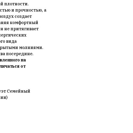
й плотности.
стью и прочностью, а
воздух создает
раняя комфортный
н не притягивает
ллергических
ого вида
крытыми молниями.
шва посередине.
вленного на
личаться от
уэт Семейный
нии)