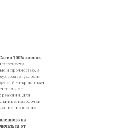
Сатин 100% хлопок
 плотности.
ью и прочностью, а
дух создает условия
фортный микроклимат
ет пыль, не
х реакций. Для
еяльник и наволочки
сшита из целого
вленного на
личаться от