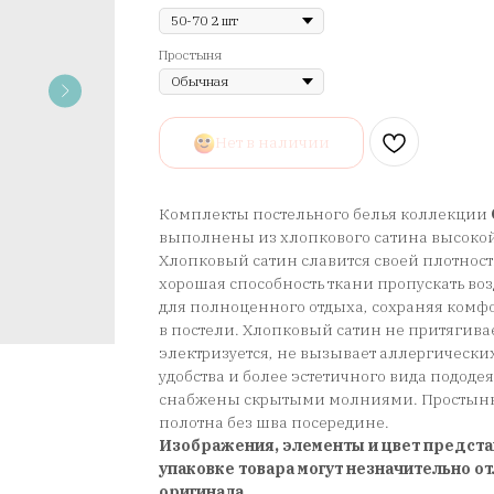
Простыня
Нет в наличии
Комплекты постельного белья коллекции
выполнены из хлопкового сатина высокой
Хлопковый сатин славится своей плотност
хорошая способность ткани пропускать воз
для полноценного отдыха, сохраняя ком
в постели. Хлопковый сатин не притягива
электризуется, не вызывает аллергически
удобства и более эстетичного вида подод
снабжены скрытыми молниями. Простынь 
полотна без шва посередине.
Изображения, элементы и цвет предста
упаковке товара могут незначительно от
оригинала.