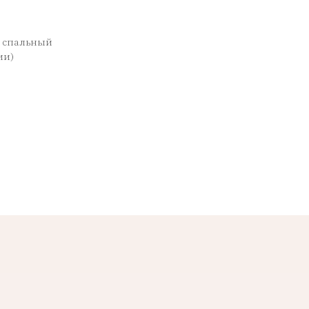
х спальный
ии)