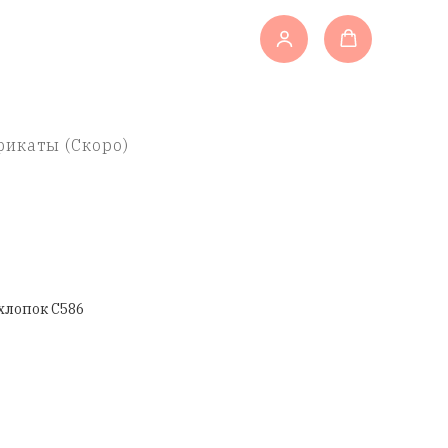
икаты (Скоро)
хлопок C586