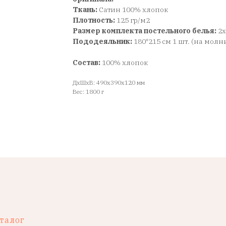
Ткань:
Сатин 100% хлопок
Плотность:
125 гр/м2
Размер комплекта постельного белья:
2
Пододеяльник:
180*215 см 1 шт. (на молн
Состав:
100% хлопок
ДxШxВ: 490x390x120 мм
Вес: 1800 г
талог