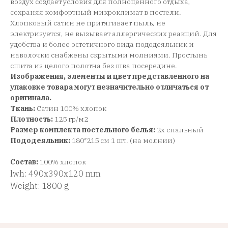
воздух создает условия для полноценного отдыха,
сохраняя комфортный микроклимат в постели.
Хлопковый сатин не притягивает пыль, не
электризуется, не вызывает аллергических реакций. Для
удобства и более эстетичного вида пододеяльник и
наволочки снабжены скрытыми молниями. Простынь
сшита из целого полотна без шва посередине.
Изображения, элементы и цвет представленного на
упаковке товара могут незначительно отличаться от
оригинала.
Ткань:
Сатин 100% хлопок
Плотность:
125 гр/м2
Размер комплекта постельного белья:
2х спальный
Пододеяльник:
180*215 см 1 шт. (на молнии)
Состав:
100% хлопок
lwh: 490x390x120 mm
Weight: 1800 g