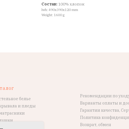
Состав:
100% хлопок
lwh: 490x390x120 mm
Weight: 1600 g
талог
Рекомендации по уход
стельное белье
Варианты оплаты и до
крывала и пледы
Гарантии качества, Се
матрасники
Политика конфиденци
душки
Возврат, обмен