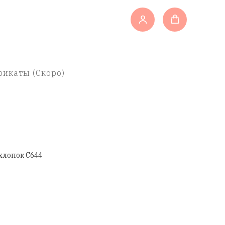
икаты (Скоро)
хлопок C644