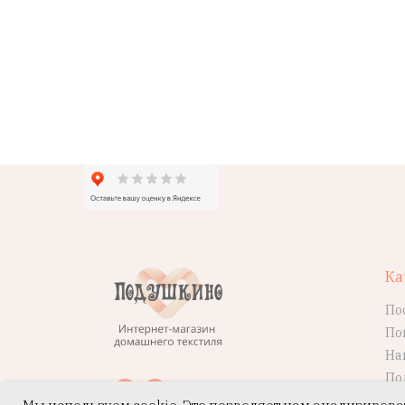
Ка
По
По
На
По