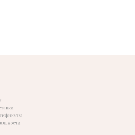
у
ставки
ртификаты
альности