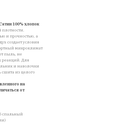
Сатин 100% хлопок
 плотности.
ью и прочностью, а
дух создает условия
фортный микроклимат
ет пыль, не
х реакций. Для
еяльник и наволочки
сшита из целого
вленного на
личаться от
5 спальный
ии)