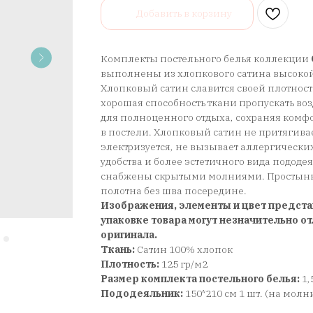
Добавить в корзину
Комплекты постельного белья коллекции
выполнены из хлопкового сатина высокой
Хлопковый сатин славится своей плотност
хорошая способность ткани пропускать воз
для полноценного отдыха, сохраняя ком
в постели. Хлопковый сатин не притягива
электризуется, не вызывает аллергически
удобства и более эстетичного вида подод
снабжены скрытыми молниями. Простынь 
полотна без шва посередине.
Изображения, элементы и цвет предста
упаковке товара могут незначительно от
оригинала.
Ткань:
Сатин 100% хлопок
Плотность:
125 гр/м2
Размер комплекта постельного белья:
1,
Пододеяльник:
150*210 см 1 шт. (на молн