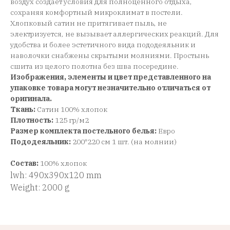
воздух создает условия для полноценного отдыха,
сохраняя комфортный микроклимат в постели.
Хлопковый сатин не притягивает пыль, не
электризуется, не вызывает аллергических реакций. Для
удобства и более эстетичного вида пододеяльник и
наволочки снабжены скрытыми молниями. Простынь
сшита из целого полотна без шва посередине.
Изображения, элементы и цвет представленного на
упаковке товара могут незначительно отличаться от
оригинала.
Ткань:
Сатин 100% хлопок
Плотность:
125 гр/м2
Размер комплекта постельного белья:
Евро
Пододеяльник:
200*220 см 1 шт. (на молнии)
Состав:
100% хлопок
lwh: 490x390x120 mm
Weight: 2000 g