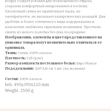
воздух создает условия для полноценного отдыха,
сохраняя комфортный микроклимат в постели.
Хлопковый сатин не притягивает пыль, не
электризуется, не вызывает аллергических реакций. Для
удобства и более эстетичного вида пододеяльник и
наволочки снабжены скрытыми молниями. Простынь
сшита из целого полотна без шва посередине.
Изображения, элементы и цвет представленного на
упаковке товара могут незначительно отличаться от
оригинала.
Ткань:
Сатин 100% хлопок
Плотность:
125 гр/м2
Размер комплекта постельного белья:
Евро Макси
Пододеяльник:
200*240 см 1 шт. (на молнии)
Состав:
100% хлопок
lwh: 490x390x120 mm
Weight: 2500 g