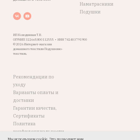
Наматрасники
Подушки
ИП Колодяжная Т.В.
ОГРНИП 322665800112555 • ИНН 742403791900
© 2026 Интернет-магазин
домашнего текстиля Подушкино-
текстиль
Рекомендации по
уходу
Варианты оплаты и
доставки
Гарантии качества,
Сертификаты
Политика
конфиденциальности
Мы используем cookie. Это позволяет нам
Возврат, обмен