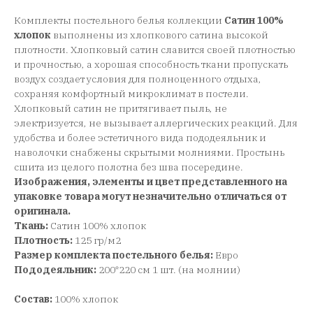
Комплекты постельного белья коллекции
Сатин 100%
хлопок
выполнены из хлопкового сатина высокой
плотности. Хлопковый сатин славится своей плотностью
и прочностью, а хорошая способность ткани пропускать
воздух создает условия для полноценного отдыха,
сохраняя комфортный микроклимат в постели.
Хлопковый сатин не притягивает пыль, не
электризуется, не вызывает аллергических реакций. Для
удобства и более эстетичного вида пододеяльник и
наволочки снабжены скрытыми молниями. Простынь
сшита из целого полотна без шва посередине.
Изображения, элементы и цвет представленного на
упаковке товара могут незначительно отличаться от
оригинала.
Ткань:
Сатин 100% хлопок
Плотность:
125 гр/м2
Размер комплекта постельного белья:
Евро
Пододеяльник:
200*220 см 1 шт. (на молнии)
Состав:
100% хлопок