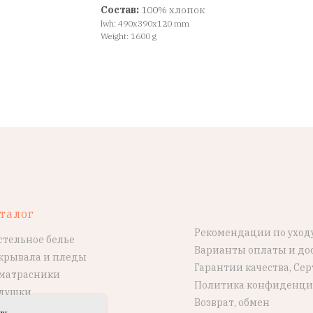
Состав:
100% хлопок
lwh: 490x390x120 mm
Weight: 1600 g
талог
Рекомендации по уход
стельное белье
Варианты оплаты и до
крывала и пледы
Гарантии качества, Се
матрасники
Политика конфиденци
душки
Возврат, обмен