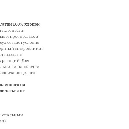
Сатин 100% хлопок
 плотности.
ью и прочностью, а
дух создает условия
фортный микроклимат
ет пыль, не
х реакций. Для
еяльник и наволочки
сшита из целого
вленного на
личаться от
5 спальный
ии)