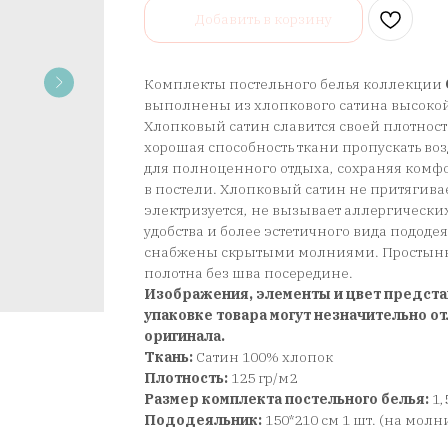
Добавить в корзину
Комплекты постельного белья коллекции
выполнены из хлопкового сатина высокой
Хлопковый сатин славится своей плотност
хорошая способность ткани пропускать воз
для полноценного отдыха, сохраняя ком
в постели. Хлопковый сатин не притягива
электризуется, не вызывает аллергически
удобства и более эстетичного вида подод
снабжены скрытыми молниями. Простынь 
полотна без шва посередине.
Изображения, элементы и цвет предста
упаковке товара могут незначительно от
оригинала.
Ткань:
Сатин 100% хлопок
Плотность:
125 гр/м2
Размер комплекта постельного белья:
1,
Пододеяльник:
150*210 см 1 шт. (на молн