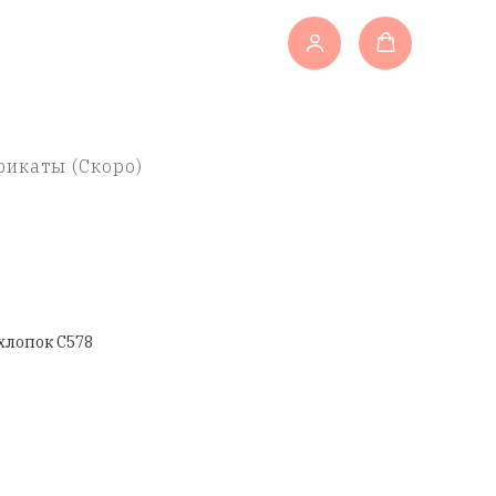
икаты (Скоро)
хлопок C578