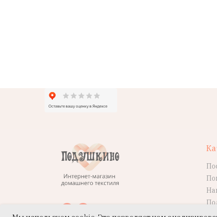
Ка
По
По
На
По