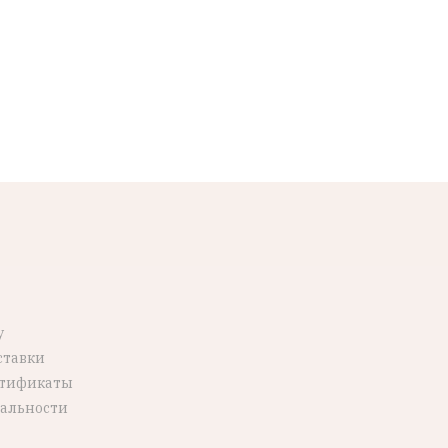
у
ставки
ртификаты
альности