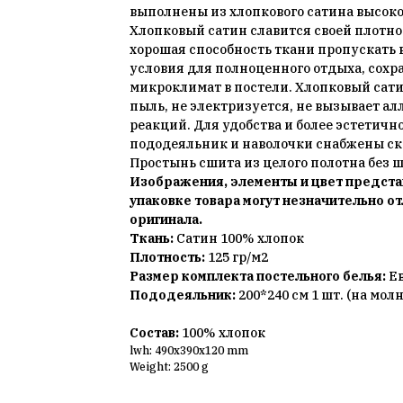
выполнены из хлопкового сатина высоко
Хлопковый сатин славится своей плотно
хорошая способность ткани пропускать 
условия для полноценного отдыха, сох
микроклимат в постели. Хлопковый сати
пыль, не электризуется, не вызывает а
реакций. Для удобства и более эстетичн
пододеяльник и наволочки снабжены с
Простынь сшита из целого полотна без 
Изображения, элементы и цвет предста
упаковке товара могут незначительно от
оригинала.
Ткань:
Сатин 100% хлопок
Плотность:
125 гр/м2
Размер комплекта постельного белья:
Е
Пододеяльник:
200*240 см 1 шт. (на мол
Состав:
100% хлопок
lwh: 490x390x120 mm
Weight: 2500 g