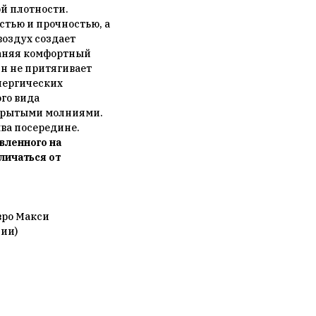
й плотности.
стью и прочностью, а
воздух создает
раняя комфортный
н не притягивает
ллергических
ого вида
крытыми молниями.
шва посередине.
вленного на
личаться от
вро Макси
нии)