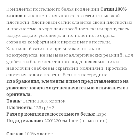
Комплекты постельного белья коллекции
Сатин 100%
хлопок
выполнены из хлопкового сатина высокой
плотности. Хлопковый сатин славится своей плотностью
и прочностью, а хорошая способность ткани пропускать
воздух создает условия для полноценного отдыха,
сохраняя комфортный микроклимат в постели.
Хлопковый сатин не притягивает пыль, не
электризуется, не вызывает аллергических реакций. Для
удобства и более эстетичного вида пододеяльник и
наволочки снабжены скрытыми молниями. Простынь
сшита из целого полотна без шва посередине.
Изображения, элементы и цвет представленного на
упаковке товара могут незначительно отличаться от
оригинала.
Ткань:
Сатин 100% хлопок
Плотность:
125 гр/м2
Размер комплекта постельного белья:
Евро
Пододеяльник:
200*220 см 1 шт. (на молнии)
Состав:
100% хлопок