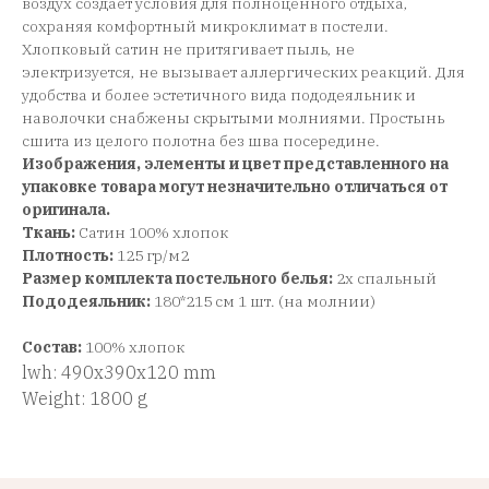
воздух создает условия для полноценного отдыха,
сохраняя комфортный микроклимат в постели.
Хлопковый сатин не притягивает пыль, не
электризуется, не вызывает аллергических реакций. Для
удобства и более эстетичного вида пододеяльник и
наволочки снабжены скрытыми молниями. Простынь
сшита из целого полотна без шва посередине.
Изображения, элементы и цвет представленного на
упаковке товара могут незначительно отличаться от
оригинала.
Ткань:
Сатин 100% хлопок
Плотность:
125 гр/м2
Размер комплекта постельного белья:
2х спальный
Пододеяльник:
180*215 см 1 шт. (на молнии)
Состав:
100% хлопок
lwh: 490x390x120 mm
Weight: 1800 g