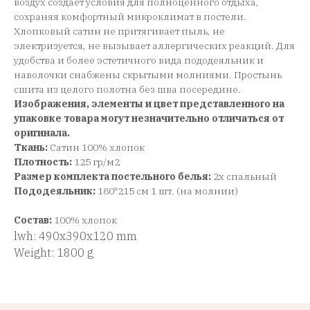
воздух создает условия для полноценного отдыха,
сохраняя комфортный микроклимат в постели.
Хлопковый сатин не притягивает пыль, не
электризуется, не вызывает аллергических реакций. Для
удобства и более эстетичного вида пододеяльник и
наволочки снабжены скрытыми молниями. Простынь
сшита из целого полотна без шва посередине.
Изображения, элементы и цвет представленного на
упаковке товара могут незначительно отличаться от
оригинала.
Ткань:
Сатин 100% хлопок
Плотность:
125 гр/м2
Размер комплекта постельного белья:
2х спальный
Пододеяльник:
180*215 см 1 шт. (на молнии)
Состав:
100% хлопок
lwh: 490x390x120 mm
Weight: 1800 g