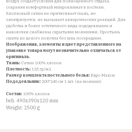
воздух создает условия для полноценного отдыха,
сохраняя комфортный микроклимат в постели.
Хлопковый сатин не притягивает пыль, не
электризуется, не вызывает аллергических реакций. Для
удобства и более эстетичного вида пододеяльник и
наволочки снабжены скрытыми молниями. Простынь
сшита из целого полотна без шва посередине.
Изображения, элементы и цвет представленного на
упаковке товара могут незначительно отличаться от
оригинала.
Ткань:
Сатин 100% хлопок
Плотность:
125 гр/м2
Размер комплекта постельного белья:
Евро Макси
Пододеяльник:
200*240 см 1 шт. (на молнии)
Состав:
100% хлопок
lwh: 490x390x120 mm
Weight: 2500 g