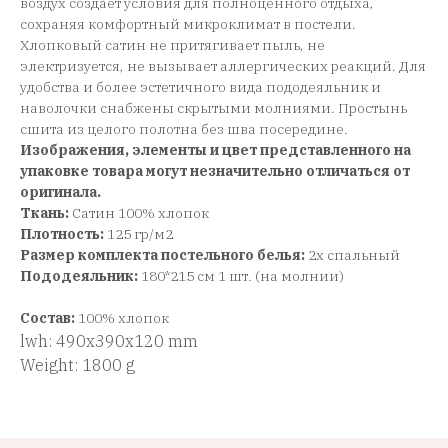
воздух создает условия для полноценного отдыха,
сохраняя комфортный микроклимат в постели.
Хлопковый сатин не притягивает пыль, не
электризуется, не вызывает аллергических реакций. Для
удобства и более эстетичного вида пододеяльник и
наволочки снабжены скрытыми молниями. Простынь
сшита из целого полотна без шва посередине.
Изображения, элементы и цвет представленного на
упаковке товара могут незначительно отличаться от
оригинала.
Ткань:
Сатин 100% хлопок
Плотность:
125 гр/м2
Размер комплекта постельного белья:
2х спальный
Пододеяльник:
180*215 см 1 шт. (на молнии)
Состав:
100% хлопок
lwh: 490x390x120 mm
Weight: 1800 g