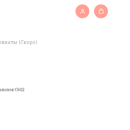
икаты (Скоро)
хлопок C602