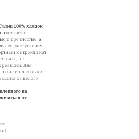
Сатин 100% хлопок
 плотности.
ью и прочностью, а
дух создает условия
фортный микроклимат
ет пыль, не
х реакций. Для
еяльник и наволочки
сшита из целого
вленного на
личаться от
вро
ии)