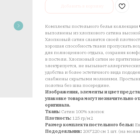
Добавить в корзину
Комплекты постельного белья коллекции
выполнены из хлопкового сатина высокой
Хлопковый сатин славится своей плотност
хорошая способность ткани пропускать воз
для полноценного отдыха, сохраняя ком
в постели. Хлопковый сатин не притягива
электризуется, не вызывает аллергически
удобства и более эстетичного вида подод
снабжены скрытыми молниями. Простынь 
полотна без шва посередине.
Изображения, элементы и цвет предста
упаковке товара могут незначительно от
оригинала.
Ткань:
Сатин 100% хлопок
Плотность:
125 гр/м2
Размер комплекта постельного белья:
Е
Пододеяльник:
200*220 см 1 шт. (на молн