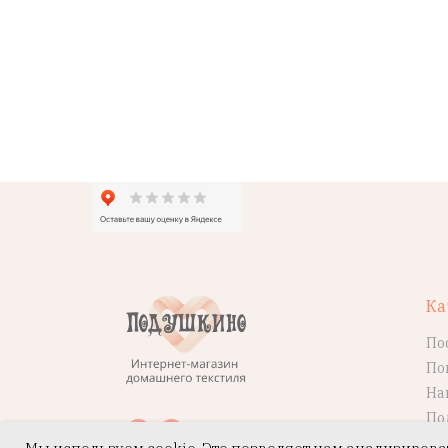
Ка
По
По
На
По