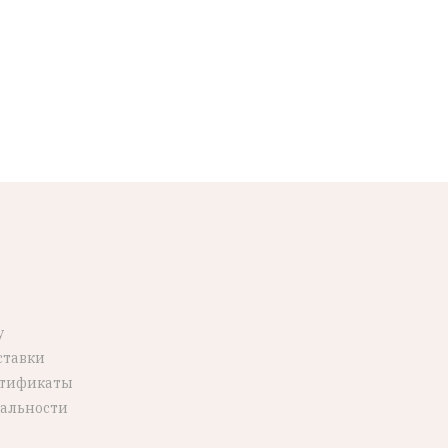
у
ставки
ртификаты
альности