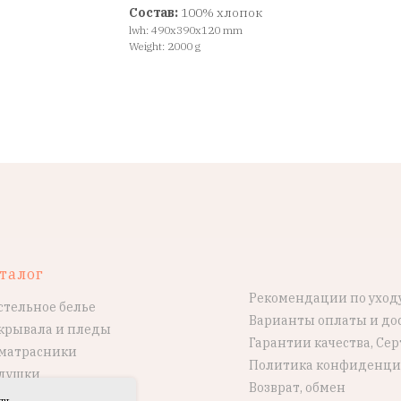
Состав:
100% хлопок
lwh: 490x390x120 mm
Weight: 2000 g
талог
Рекомендации по уход
стельное белье
Варианты оплаты и до
крывала и пледы
Гарантии качества, Се
матрасники
Политика конфиденци
душки
Возврат, обмен