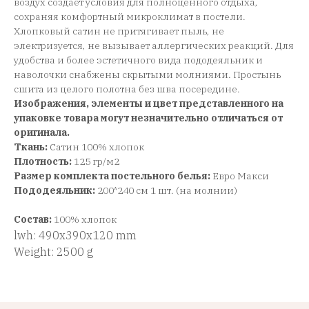
воздух создает условия для полноценного отдыха,
сохраняя комфортный микроклимат в постели.
Хлопковый сатин не притягивает пыль, не
электризуется, не вызывает аллергических реакций. Для
удобства и более эстетичного вида пододеяльник и
наволочки снабжены скрытыми молниями. Простынь
сшита из целого полотна без шва посередине.
Изображения, элементы и цвет представленного на
упаковке товара могут незначительно отличаться от
оригинала.
Ткань:
Сатин 100% хлопок
Плотность:
125 гр/м2
Размер комплекта постельного белья:
Евро Макси
Пододеяльник:
200*240 см 1 шт. (на молнии)
Состав:
100% хлопок
lwh: 490x390x120 mm
Weight: 2500 g