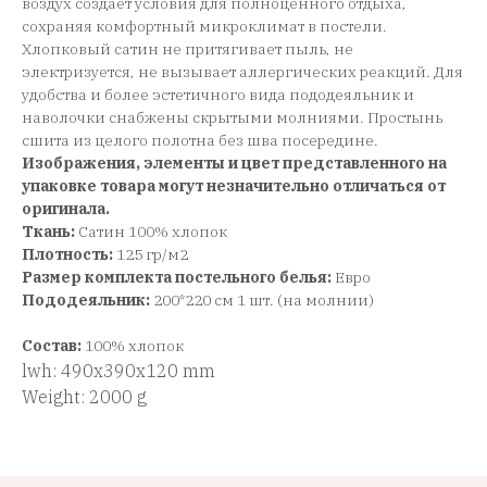
воздух создает условия для полноценного отдыха,
сохраняя комфортный микроклимат в постели.
Хлопковый сатин не притягивает пыль, не
электризуется, не вызывает аллергических реакций. Для
удобства и более эстетичного вида пододеяльник и
наволочки снабжены скрытыми молниями. Простынь
сшита из целого полотна без шва посередине.
Изображения, элементы и цвет представленного на
упаковке товара могут незначительно отличаться от
оригинала.
Ткань:
Сатин 100% хлопок
Плотность:
125 гр/м2
Размер комплекта постельного белья:
Евро
Пододеяльник:
200*220 см 1 шт. (на молнии)
Состав:
100% хлопок
lwh: 490x390x120 mm
Weight: 2000 g