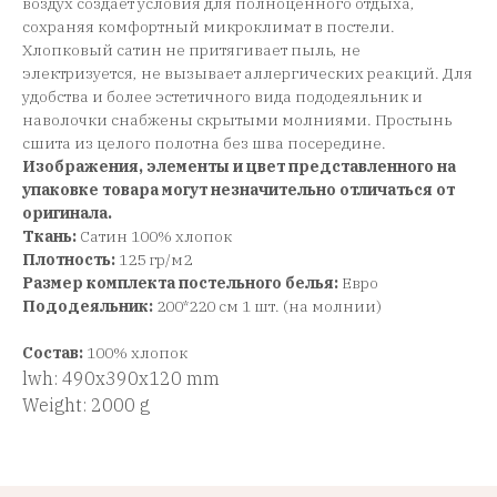
воздух создает условия для полноценного отдыха,
сохраняя комфортный микроклимат в постели.
Хлопковый сатин не притягивает пыль, не
электризуется, не вызывает аллергических реакций. Для
удобства и более эстетичного вида пододеяльник и
наволочки снабжены скрытыми молниями. Простынь
сшита из целого полотна без шва посередине.
Изображения, элементы и цвет представленного на
упаковке товара могут незначительно отличаться от
оригинала.
Ткань:
Сатин 100% хлопок
Плотность:
125 гр/м2
Размер комплекта постельного белья:
Евро
Пододеяльник:
200*220 см 1 шт. (на молнии)
Состав:
100% хлопок
lwh: 490x390x120 mm
Weight: 2000 g