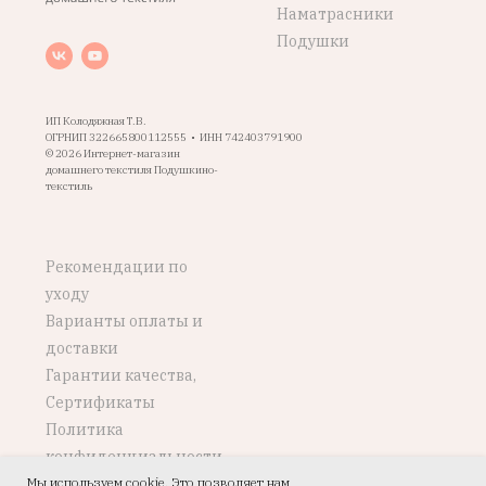
Наматрасники
Подушки
ИП Колодяжная Т.В.
ОГРНИП 322665800112555 • ИНН 742403791900
© 2026 Интернет-магазин
домашнего текстиля Подушкино-
текстиль
Рекомендации по
уходу
Варианты оплаты и
доставки
Гарантии качества,
Сертификаты
Политика
конфиденциальности
Мы используем cookie. Это позволяет нам
Возврат, обмен