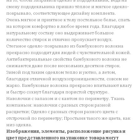
на то, чтобы заправить одеяло в пододеяльник, ведь на
смену пододеяльника пришло тёплое и мягкое одеяло-
покрывало, соответствующее дизайну комплекта.
Очень мягкое и приятное к телу постельное белье, спать
на котором комфортно в любое время года. Благодаря
натуральному составу оно выдерживает большое
количество стирок и отлично пропускает воздух.
Стеганое одеяло-покрывало из бамбукового волокна
прекрасно подходит для людей с чувствительной кожей.
Антибактериальные свойства бамбукового волокна не
снижаются даже после нескольких десятков стирок.
Зимой под таким одеялом тепло и уютно, а летом,
благодаря отличной воздухопроницаемости, совсем не
жарко. Бамбуковые волокна прекрасно впитывают влагу
и быстро сохнут благодаря пористой структуре.
Наволочки с запахом и с кантом по периметру. Ткань
компаньон: наволочки с разных сторон разной
расцветки; Одеяло с разных сторон разного цвета с
отстрочкой по периметру; Простыня такого же цвета, как
низ одеяла.
Изображения, элементы, расположение рисунка и
цвет представленного на упаковке товара могут