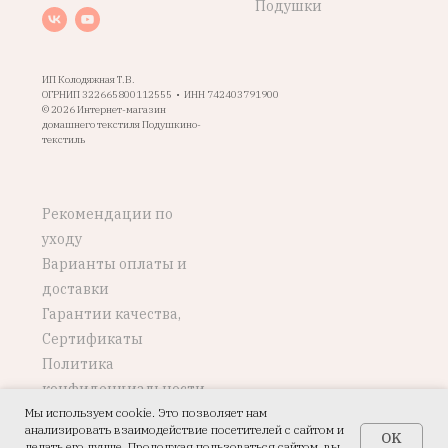
Подушки
ИП Колодяжная Т.В.
ОГРНИП 322665800112555 • ИНН 742403791900
© 2026 Интернет-магазин
домашнего текстиля Подушкино-
текстиль
Рекомендации по
уходу
Варианты оплаты и
доставки
Гарантии качества,
Сертификаты
Политика
конфиденциальности
Мы используем cookie. Это позволяет нам
Возврат, обмен
анализировать взаимодействие посетителей с сайтом и
OK
Добавить в корзину
делать его лучше. Продолжая пользоваться сайтом, вы