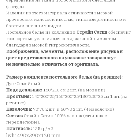
чередование на ткани полос матовой и блестящей
фактуры.
Изделия из этого материала отличаются высокой
прочностью, износостойкостью, гипоаллергенностью и
богатым внешним видом.
Постельное белье из коллекции
Страйп Сатин
обеспечит
комфортные условия для сна даже знойным летом
благодаря высокой гигроскопичности.
Изображения, элементы, расположение рисунка и
цвет представленного на упаковке товара могут
незначительно отличаться от оригинала.
Размер комплекта постельного белья (на резинке):
Дуэт Семейный
Пододеяльник:
150*210 см 2 шт. (на молнии)
Простыня:
140*200*25/160*200*25/180*200*25 см 1 шт.(на
резинке)
Наволочка:
70*70 2 шт. и 50*70 2 шт. (4 наволочки)
Состав:
Страйп Сатин 100% хлопок (сатиновое
переплетение).
Плотность:
135 гр/м2
lwh: 490x390x120 mm