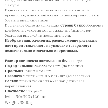
чередование на ткани полос матовой и блестящей
фактуры.
Изделия из этого материала отличаются высокой
прочностью, износостойкостью, гипоаллергенностью и
богатым внешним видом.
Постельное белье из коллекции
Страйп Сатин
обеспечит
комфортные условия для сна даже знойным летом
благодаря высокой гигроскопичности.
Изображения, элементы, расположение рисунка и
цвет представленного на упаковке товара могут
незначительно отличаться от оригинала.
Размер комплекта постельного белья:
Евро
Пододеяльник:
200*220 см 1 шт. (на молнии)
Простыня:
230*250 см 1 шт.
Наволочка:
70*70 2 шт. и 50*70 2 шт. (4 наволочки)
Состав:
Страйп Сатин 100% хлопок (сатиновое
переплетение).
Плотность:
135 гр/м2
lwh: 490x390x120 mm
Weight: 3800 g