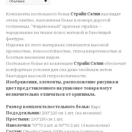
Комплекты постельного белья
Страйп Сатин
выглядят
очень элитно, напоминая белье в номере дорогой
гостиницы. "Фирменный" признак страйпа —
чередование на ткани полос матовой и блестящей
фактуры.
Изделия из этого материала отличаются высокой
прочностью, износостойкостью, гипоаллергенностью и
богатым внешним видом.
Постельное белье из коллекции
Страйп Сатин
обеспечит
комфортные условия для сна даже знойным летом
благодаря высокой гигроскопичности.
Изображения, элементы, расположение рисунка и
цвет представленного на упаковке товара могут
незначительно отличаться от оригинала.
Размер комплекта постельного белья:
Евро
Пододеяльник:
200*220 см 1 шт. (на молнии)
Простыня:
230*250 см 1 шт.
Наволочка:
70*70 2 шт. и 50*70 2 шт. (4 наволочки)
Состав:
Страйп Сатин 100% хлопок (сатиновое