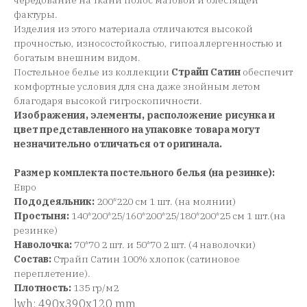
чередование на ткани полос матовой и блестящей
фактуры.
Изделия из этого материала отличаются высокой
прочностью, износостойкостью, гипоаллергенностью и
богатым внешним видом.
Постельное белье из коллекции
Страйп Сатин
обеспечит
комфортные условия для сна даже знойным летом
благодаря высокой гигроскопичности.
Изображения, элементы, расположение рисунка и
цвет представленного на упаковке товара могут
незначительно отличаться от оригинала.
Размер комплекта постельного белья (на резинке):
Евро
Пододеяльник:
200*220 см 1 шт. (на молнии)
Простыня:
140*200*25/160*200*25/180*200*25 см 1 шт.(на
резинке)
Наволочка:
70*70 2 шт. и 50*70 2 шт. (4 наволочки)
Состав:
Страйп Сатин 100% хлопок (сатиновое
переплетение).
Плотность:
135 гр/м2
lwh: 490x390x120 mm